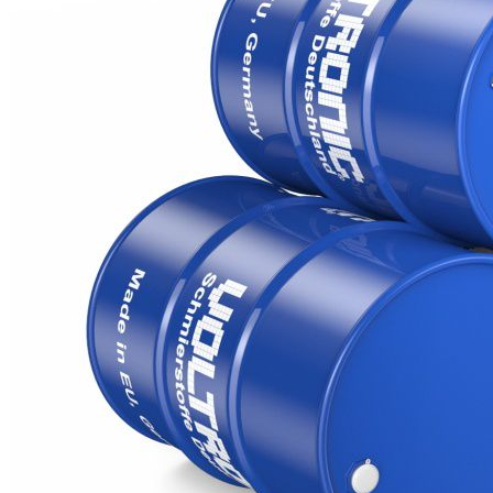
SKODA TL 774 J (G13)
VW TL 774 J (G13)
Products
Additive für
Benzin- und
Dieselmotoren
Automatikgetriebe-
Öl
Bremsflüssigkeit
Autopflege
Kühlerfrostschutzmittel
Getriebeöl
Schmierfette
Industrie- und
Professionelle
Serie
Motoröl
Zentralhydraulik-
und
Servolenkungs-
Öl
Voltronic
Kontakt
Voltronic