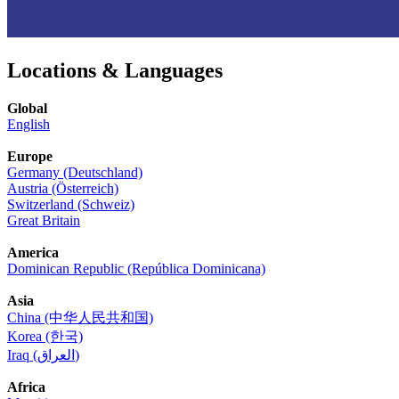
Locations & Languages
Global
English
Europe
Germany (Deutschland)
Austria (Österreich)
Switzerland (Schweiz)
Great Britain
America
Dominican Republic (República Dominicana)
Asia
China (中华人民共和国)
Korea (한국)
Iraq (العراق)
Africa