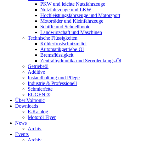
PKW und leichte Nutzfahrzeuge
Nutzfahrzeuge und LKW
Hochleistungsfahrzeuge und Motorsport
Motorräder und Kleinfahrzeuge
Schiffe und Schnellboote
Landwirtschaft und Maschinen
Technische Flüssigkeiten
Kühlerfrostschutzmittel
Automatikgetriebe-Öl
Bremsflüssigkeit
Zentralhydraulik- und Servolenkungs-Öl
Getriebeöl
Additive
Instandhaltung und Pflege
Industrie & Professionell
Schmierfette
EUGEN ®
Über Voltronic
Downloads
E-Katalog
Motoröl-Flyer
News
Archiv
Events
Archiv