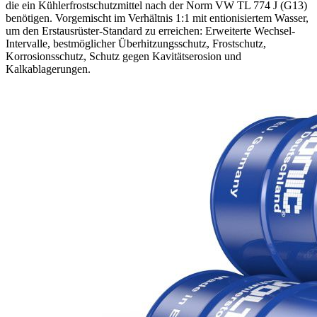
die ein Kühlerfrostschutzmittel nach der Norm VW TL 774 J (G13)
benötigen. Vorgemischt im Verhältnis 1:1 mit entionisiertem Wasser,
um den Erstausrüster-Standard zu erreichen: Erweiterte Wechsel-
Intervalle, bestmöglicher Überhitzungsschutz, Frostschutz,
Korrosionsschutz, Schutz gegen Kavitätserosion und
Kalkablagerungen.
Eigenschaften
Amin-, nitrit-, phosphatfrei.
Exzellenter Frost- und Überhitzungsschutz.
Erweitertes Wechsel-Intervall.
Exzellenter Korrosionsschutz.
Exzellenter Schutz vor Kavitätserosion.
Exzellenter Schutz vor Kalkablagerungen.
Exzellenter Schutz vor Schaumbildung.
Exzellenter Verschleißschutz.
Exzellente Feuchthaltung von Wasserpumpe und Thermostat.
Für Kühler aus Gusseisen, Kunststoff, Aluminium,
Aluminium-Legierungen, Magnesium und Magnesium-
Legierungen.
Kompatibilität
AUDI TL 774 J (G13)
SEAT TL 774 J (G13)