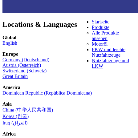
Startseite
Locations & Languages
Produkte
Alle Produkte
Global
ansehen
English
Motoröl
PKW und leichte
Europe
Nutzfahrzeuge
Germany (Deutschland)
Nutzfahrzeuge und
Austria (Österreich)
LKW
Switzerland (Schweiz)
Great Britain
America
Dominican Republic (República Dominicana)
Asia
China (中华人民共和国)
Korea (한국)
Iraq (العراق)
Africa