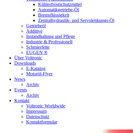
Kühlerfrostschutzmittel
Automatikgetriebe-Öl
Bremsflüssigkeit
Zentralhydraulik- und Servolenkungs-Öl
Getriebeöl
Additive
Instandhaltung und Pflege
Industrie & Professionell
Schmierfette
EUGEN ®
Über Voltronic
Downloads
E-Katalog
Motoröl-Flyer
News
Archiv
Events
Archiv
Kontakt
Voltronic Worldwide
Impressum
Datenschutz
Kontaktformular