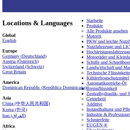
Startseite
Locations & Languages
Produkte
Alle Produkte ansehen
Global
Motoröl
English
PKW und leichte Nutzf
Nutzfahrzeuge und L
Europe
Hochleistungsfahrzeug
Germany (Deutschland)
Motorräder und Kleinf
Austria (Österreich)
Schiffe und Schnellboo
Switzerland (Schweiz)
Landwirtschaft und Ma
Great Britain
Technische Flüssigkeit
Kühlerfrostschutzmittel
America
Automatikgetriebe-Öl
Dominican Republic (República Dominicana)
Bremsflüssigkeit
Zentralhydraulik- und 
Asia
Getriebeöl
China (中华人民共和国)
Additive
Instandhaltung und Pfl
Korea (한국)
Industrie & Professionel
Iraq (العراق)
Schmierfette
EUGEN ®
Africa