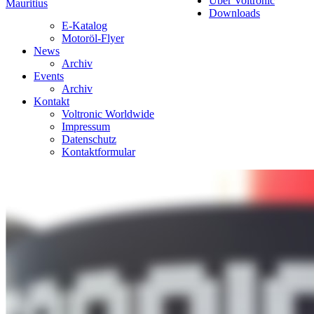
Über Voltronic
Mauritius
Downloads
E-Katalog
Motoröl-Flyer
News
Archiv
Events
Archiv
Kontakt
Voltronic Worldwide
Impressum
Datenschutz
Kontaktformular