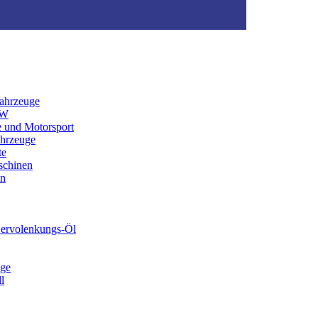
ahrzeuge
KW
e und Motorsport
ahrzeuge
te
schinen
en
Servolenkungs-Öl
ege
l