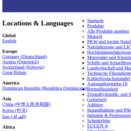
Startseite
Locations & Languages
Produkte
Alle Produkte ansehen
Global
Motoröl
English
PKW und leichte Nutzf
Nutzfahrzeuge und L
Europe
Hochleistungsfahrzeug
Germany (Deutschland)
Motorräder und Kleinf
Austria (Österreich)
Schiffe und Schnellboo
Switzerland (Schweiz)
Landwirtschaft und Ma
Great Britain
Technische Flüssigkeit
Kühlerfrostschutzmittel
America
Automatikgetriebe-Öl
Dominican Republic (República Dominicana)
Bremsflüssigkeit
Zentralhydraulik- und 
Asia
Getriebeöl
China (中华人民共和国)
Additive
Instandhaltung und Pfl
Korea (한국)
Industrie & Professionel
Iraq (العراق)
Schmierfette
EUGEN ®
Africa