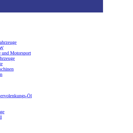
ahrzeuge
KW
e und Motorsport
ahrzeuge
te
schinen
en
Servolenkungs-Öl
ege
l