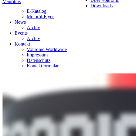
Über Voltronic
Mauritius
Downloads
E-Katalog
Motoröl-Flyer
News
Archiv
Events
Archiv
Kontakt
Voltronic Worldwide
Impressum
Datenschutz
Kontaktformular