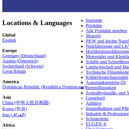
Startseite
Locations & Languages
Produkte
Alle Produkte ansehen
Global
Motoröl
English
PKW und leichte Nutzf
Nutzfahrzeuge und L
Europe
Hochleistungsfahrzeug
Germany (Deutschland)
Motorräder und Kleinf
Austria (Österreich)
Schiffe und Schnellboo
Switzerland (Schweiz)
Landwirtschaft und Ma
Great Britain
Technische Flüssigkeit
Kühlerfrostschutzmittel
America
Automatikgetriebe-Öl
Dominican Republic (República Dominicana)
Bremsflüssigkeit
Zentralhydraulik- und 
Asia
Getriebeöl
China (中华人民共和国)
Additive
Instandhaltung und Pfl
Korea (한국)
Industrie & Professionel
Iraq (العراق)
Schmierfette
EUGEN ®
Africa