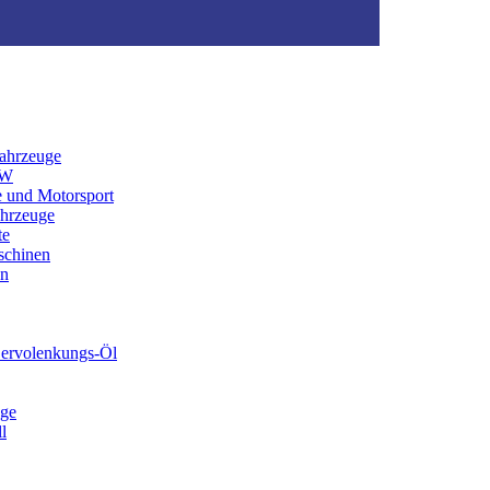
ahrzeuge
KW
e und Motorsport
ahrzeuge
te
schinen
en
Servolenkungs-Öl
ege
l