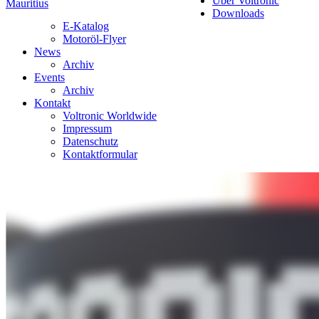
Über Voltronic
Mauritius
Downloads
E-Katalog
Motoröl-Flyer
News
Archiv
Events
Archiv
Kontakt
Voltronic Worldwide
Impressum
Datenschutz
Kontaktformular