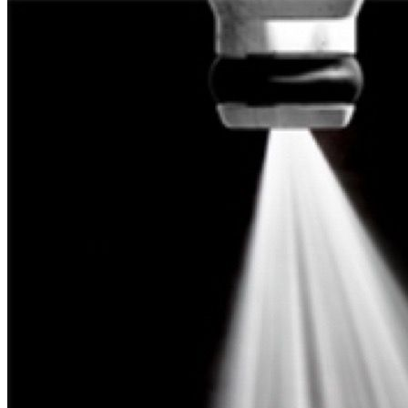
Eigenschaften
Ein Komplett-System für Reinigung und Schutz des
Kraftstoffsystems.
Reinigt und entfernt Ablagerungen im gesamten
Kraftstoffsystem.
Reinigt die Kraftstoffdüse und verhindert, dass die
Einspritzdüse verschmiert.
Mit Korrosions-Schutz, schützt das gesamte Kraftstoffsystem
vom Tank bis zur Zündung.
Neutralisiert Wasser-Verunreinigungen.
Verbessert das Kraftstoffsystem und die Effektivität der
Zündung.