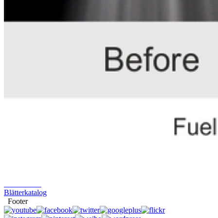
Schmierfette
Industrie- und
Professionelle
Serie
Motoröl
Zentralhydraulik-
und
Servolenkungs-
Öl
Voltronic
Kontakt
Voltronic
Worldwide
Impressum
News
Events
Downloads
Sicherheits-
Datenblätter
Technische
Datenblätter
Blätterkatalog
Footer