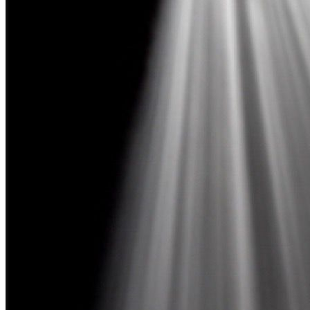
Verbessert Drehmoment und Kraftstoffersparnis.
Reduziert Emissionen.
Für einen ruhig laufenden Motor.
Extrem aschearm, erfüllt die EURO-VI-Norm.
Anwendung
Eine Flasche reicht für bis zu 60, aber mindestens zehn Liter
Benzin. Direkt in den Tank einfüllen. Am besten alle 10.000
Kilometer, bei lokal schlechter Benzinqualität ggf. öfter.
Für
Nur für Benzin-Fahrzeuge.
Products
Additive für
Benzin- und
Dieselmotoren
Automatikgetriebe-
Öl
Bremsflüssigkeit
Autopflege
Kühlerfrostschutzmittel
Getriebeöl