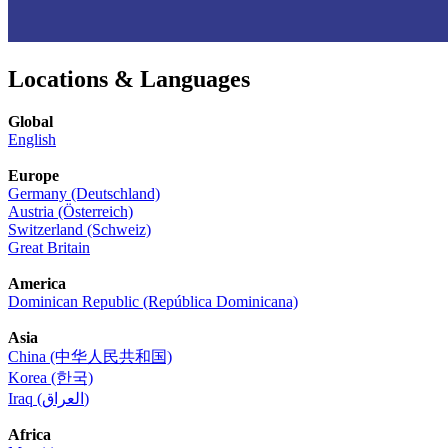
Locations & Languages
Global
English
Europe
Germany (Deutschland)
Austria (Österreich)
Switzerland (Schweiz)
Great Britain
America
Dominican Republic (República Dominicana)
Asia
China (中华人民共和国)
Korea (한국)
Iraq (العراق)
Africa