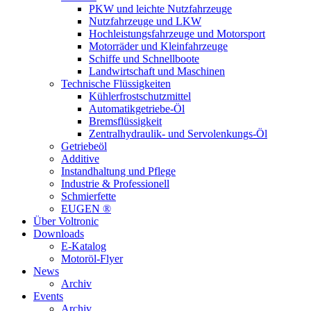
PKW und leichte Nutzfahrzeuge
Nutzfahrzeuge und LKW
Hochleistungsfahrzeuge und Motorsport
Motorräder und Kleinfahrzeuge
Schiffe und Schnellboote
Landwirtschaft und Maschinen
Technische Flüssigkeiten
Kühlerfrostschutzmittel
Automatikgetriebe-Öl
Bremsflüssigkeit
Zentralhydraulik- und Servolenkungs-Öl
Getriebeöl
Additive
Instandhaltung und Pflege
Industrie & Professionell
Schmierfette
EUGEN ®
Über Voltronic
Downloads
E-Katalog
Motoröl-Flyer
News
Archiv
Events
Archiv