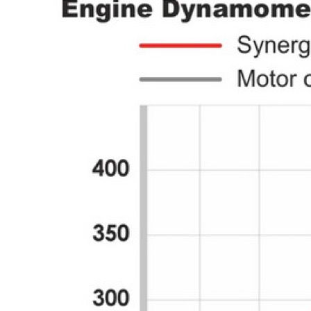
Eigenschaften
Verbessert die Verlässlichkeit des Motoröls.
Exzellenter Verschleißschutz.
Verbesserte Scherstabilität bei hohen Temperaturen und hoher
Belastung.
Verbessert die Motorleistung.
Verbessert die Hitzeableitung, unterstützt das Kühlsystem.
Ruhiger Motorlauf.
Extrem aschearm, erfüllt die EURO-VI-Norm.