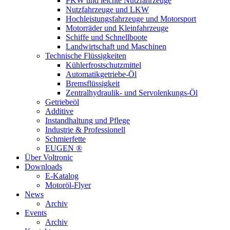
PKW und leichte Nutzfahrzeuge
Nutzfahrzeuge und LKW
Hochleistungsfahrzeuge und Motorsport
Motorräder und Kleinfahrzeuge
Schiffe und Schnellboote
Landwirtschaft und Maschinen
Technische Flüssigkeiten
Kühlerfrostschutzmittel
Automatikgetriebe-Öl
Bremsflüssigkeit
Zentralhydraulik- und Servolenkungs-Öl
Getriebeöl
Additive
Instandhaltung und Pflege
Industrie & Professionell
Schmierfette
EUGEN ®
Über Voltronic
Downloads
E-Katalog
Motoröl-Flyer
News
Archiv
Events
Archiv