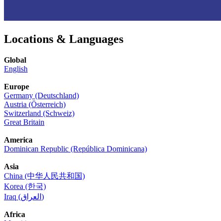
Locations & Languages
Global
English
Europe
Germany (Deutschland)
Austria (Österreich)
Switzerland (Schweiz)
Great Britain
America
Dominican Republic (República Dominicana)
Asia
China (中华人民共和国)
Korea (한국)
Iraq (العراق)
Africa