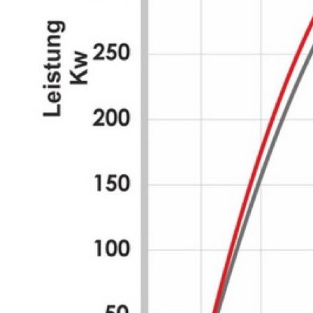
Für
Moderne Hochleistungsmotoren (Benzin oder Diesel) mit und ohne
Turbolader.
Anwendung
Eine Flasche reicht für bis zu fünf Liter Motoröl.
Products
Additive für
Benzin- und
Dieselmotoren
Automatikgetriebe-
Öl
Bremsflüssigkeit
Autopflege
Kühlerfrostschutzmittel
Getriebeöl
Schmierfette
Industrie- und
Professionelle
Serie
Motoröl
Zentralhydraulik-
und