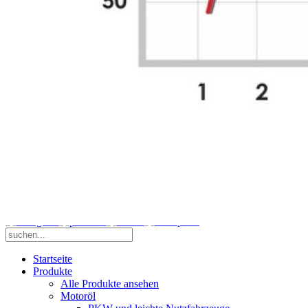
Servolenkungs-
Öl
Voltronic
Kontakt
Voltronic
Worldwide
Impressum
News
Events
Downloads
Sicherheits-
Datenblätter
Technische
Datenblätter
Blätterkatalog
Footer
Startseite
Produkte
Alle Produkte ansehen
Motoröl