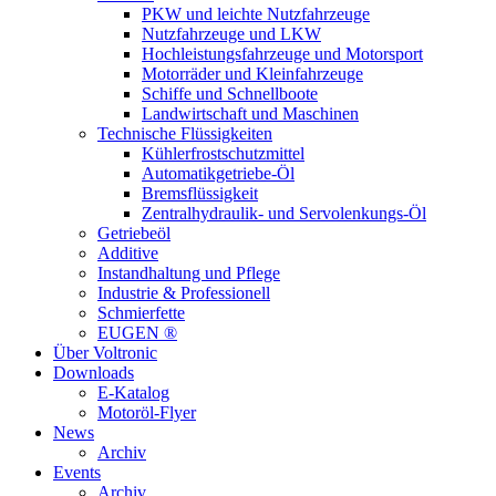
PKW und leichte Nutzfahrzeuge
Nutzfahrzeuge und LKW
Hochleistungsfahrzeuge und Motorsport
Motorräder und Kleinfahrzeuge
Schiffe und Schnellboote
Landwirtschaft und Maschinen
Technische Flüssigkeiten
Kühlerfrostschutzmittel
Automatikgetriebe-Öl
Bremsflüssigkeit
Zentralhydraulik- und Servolenkungs-Öl
Getriebeöl
Additive
Instandhaltung und Pflege
Industrie & Professionell
Schmierfette
EUGEN ®
Über Voltronic
Downloads
E-Katalog
Motoröl-Flyer
News
Archiv
Events
Archiv