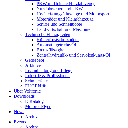
PKW und leichte Nutzfahrzeuge
Nutzfahrzeuge und LKW
Hochleistungsfahrzeuge und Motorsport
Motorräder und Kleinfahrzeuge
Schiffe und Schnellboote
Landwirtschaft und Maschinen
Technische Flüssigkeiten
Kühlerfrostschutzmittel
Automatikgetriebe-Öl
Bremsflüssigkeit
Zentralhydraulik- und Servolenkungs-Öl
Getriebeöl
Additive
Instandhaltung und Pflege
Industrie & Professionell
Schmierfette
EUGEN ®
Über Voltronic
Downloads
E-Katalog
Motoröl-Flyer
News
Archiv
Events
Archiv