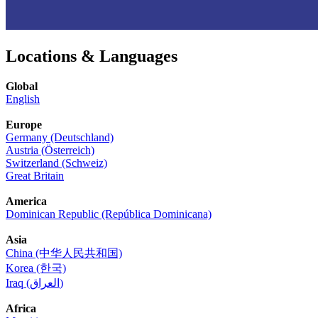
Locations & Languages
Global
English
Europe
Germany (Deutschland)
Austria (Österreich)
Switzerland (Schweiz)
Great Britain
America
Dominican Republic (República Dominicana)
Asia
China (中华人民共和国)
Korea (한국)
Iraq (العراق)
Africa