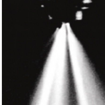
Eigenschaften
Kompletter Kraftstoffsystem-Reiniger und -Schutz.
Bestens geeignet für Common-Rail- und Pumpe-Düse-
Systeme.
Reinigt und entfernt Treibstoffrückstände aus dem gesamten
Kraftstoffsystem.
Entfernt Rußablagerungen von den Ventilen.
Reinigt die Einspritzung und verhindert Ablagerungen an der
Einspritzdüse.
Reinigt und hält Common-Rail- und Pumpe-Düse-Motoren
geschmeidig.
Mit Korrosionsschutz, schützt das gesamte Kraftstoffsystem
vom Tank bis zur Zündung.