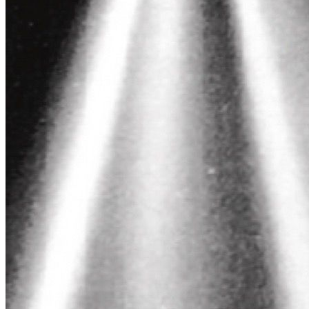
Neutralisiert Wasser-Verunreinigungen.
Verbessert das Kraftstoffsystem und erhöht die Effizienz der
Zündung.
Verbessert Drehmoment und Kraftstoffersparnis.
Reduziert Emissionen.
Für ruhigen Motorlauf.
Extrem aschearm, erfüllt die EURO-VI-Norm.
Für
Nur für Diesel-Fahrzeuge. Sehr gut geeignet für:
DPF-Systeme (Diesel-Partikel-Filter).
SCR-Systeme (Selective Catalytic Reduction).
Common Rail Direct Injection.
Pumpe-Düse-Systeme.
Auch für Diesel der älteren Generation.
Anwendung
Direkt in den Tank einfüllen. Eine Flasche (300 ml) reicht für bis zu
60 Liter Diesel. Alle 10.000 Kilometer anwenden.
Products