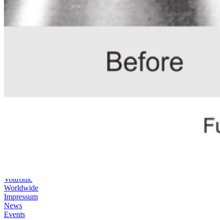
Additive für
Benzin- und
Dieselmotoren
Automatikgetriebe-
Öl
Bremsflüssigkeit
Autopflege
Kühlerfrostschutzmittel
Getriebeöl
Schmierfette
Industrie- und
Professionelle
Serie
Motoröl
Zentralhydraulik-
und
Servolenkungs-
Öl
Voltronic
Kontakt
Voltronic
Worldwide
Impressum
News
Events