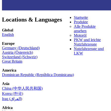
Startseite
Locations & Languages
Produkte
Alle Produkte
Global
ansehen
English
Motoröl
PKW und leichte
Europe
Nutzfahrzeuge
Germany (Deutschland)
Nutzfahrzeuge und
Austria (Österreich)
LKW
Switzerland (Schweiz)
Great Britain
America
Dominican Republic (República Dominicana)
Asia
China (中华人民共和国)
Korea (한국)
Iraq (العراق)
Africa