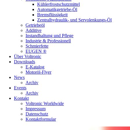
Kühlerfrostschutzmittel
Automatikgetriebe-Öl
Bremsflüssigkeit
Zentralhydraulik- und Servolenkungs-Öl
Getriebeöl
Additive
Instandhaltung und Pflege
Industrie & Professionell
Schmierfette
EUGEN ®
Über Voltronic
Downloads
E-Katalog
Motoröl-Flyer
News
Archiv
Events
Archiv
Kontakt
Voltronic Worldwide
Impressum
Datenschutz
Kontaktformular